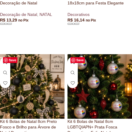
Decoração de Natal
18x18cm para Festa Elegante
Decoração de Natal
,
NATAL
Decorativos
R$
13,29
R$
16,14
no Pix
no Pix
ADICIONAR AO CARRINHO
ADICIONAR AO CARRINHO
Save
Save
Kit 6 Bolas de Natal 8cm Preto
Kit 6 Bolas de Natal 8cm
Fosco e Brilho para Árvore de
LGBTQIAPN+ Prata Fosca