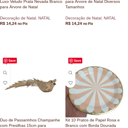
Luxo Veludo Prata Nevada Branco
para Árvore de Natal Diversos
para Árvore de Natal
Tamanhos
Decoração de Natal
,
NATAL
Decoração de Natal
,
NATAL
R$
14,24
R$
14,24
no Pix
no Pix
VER OPÇÕES
VER OPÇÕES
Save
Save
Duo de Passarinhos Champanhe
Kit 10 Pratos de Papel Rosa e
com Presilhas 15cm para
Branco com Borda Dourada