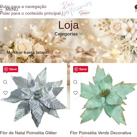
o
Pular para a navegação
conteúdo
MENU
Pular para o conteúdo principal
Loja
Categorias
Início
»
Loja
Exibindo 1–14 de 176 resultados
Mostrar barra lateral
Save
Save
Flor de Natal Poinsétia Glitter
Flor Poinsétia Verde Decorativa