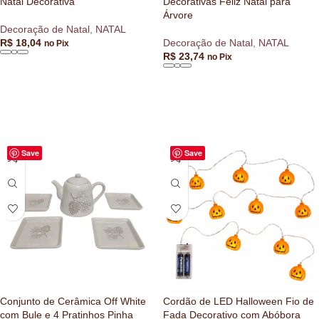
Natal Decorativa
Decorativas Feliz Natal para
Árvore
Decoração de Natal
,
NATAL
R$
18,04
Decoração de Natal
,
NATAL
no Pix
R$
23,74
no Pix
ADICIONAR AO CARRINHO
ADICIONAR AO CARRINHO
Save
Save
Conjunto de Cerâmica Off White
Cordão de LED Halloween Fio de
com Bule e 4 Pratinhos Pinha
Fada Decorativo com Abóbora