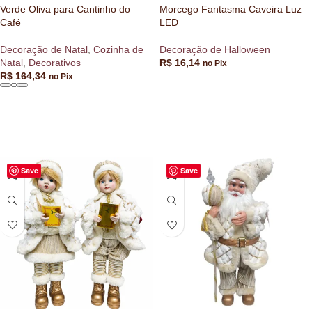
Verde Oliva para Cantinho do
Morcego Fantasma Caveira Luz
Café
LED
Decoração de Natal
,
Cozinha de
Decoração de Halloween
Natal
,
Decorativos
R$
16,14
no Pix
R$
164,34
no Pix
VER OPÇÕES
ADICIONAR AO CARRINHO
Save
Save