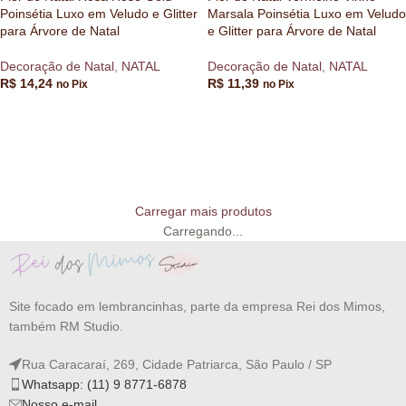
Poinsétia Luxo em Veludo e Glitter
Marsala Poinsétia Luxo em Veludo
para Árvore de Natal
e Glitter para Árvore de Natal
Decoração de Natal
,
NATAL
Decoração de Natal
,
NATAL
R$
14,24
R$
11,39
no Pix
no Pix
VER OPÇÕES
VER OPÇÕES
Carregar mais produtos
Carregando...
Site focado em lembrancinhas, parte da empresa Rei dos Mimos,
também RM Studio.
Rua Caracaraí, 269, Cidade Patriarca, São Paulo / SP
Whatsapp: (11) 9 8771-6878
Nosso e-mail