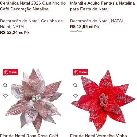
Cerâmica Natal 2026 Cantinho do
Infantil e Adulto Fantasia Natalina
Café Decoração Natalina
para Festa de Natal
Decoração de Natal
,
Cozinha de
Decoração de Natal
,
NATAL
Natal
,
NATAL
R$
18,99
no Pix
R$
52,24
no Pix
ADICIONAR AO CARRINHO
VER OPÇÕES
Save
Save
Flor de Natal Rosa Rose Gold
Flor de Natal Vermelho Vinho