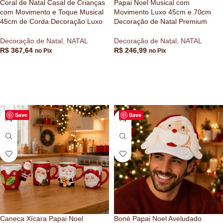
Coral de Natal Casal de Crianças
Papai Noel Musical com
com Movimento e Toque Musical
Movimento Luxo 45cm e 70cm
45cm de Corda Decoração Luxo
Decoração de Natal Premium
Decoração de Natal
,
NATAL
Decoração de Natal
,
NATAL
R$
367,64
R$
246,99
no Pix
no Pix
VER OPÇÕES
VER OPÇÕES
Save
Save
Caneca Xícara Papai Noel
Boné Papai Noel Aveludado