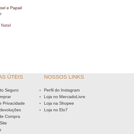
el e Papail
o
 Natal
CARRINHO
AS ÚTEIS
NOSSOS LINKS
to Seguro
Perfil do Instagram
mprar
Loja no MercadoLivre
de Privacidade
Loja na Shopee
 devoluções
Loja no Elo7
 de Compra
Site
s