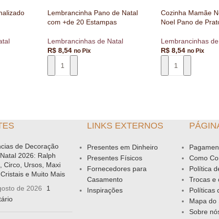
nalizado
Lembrancinha Pano de Natal
Cozinha Mamãe No
com +de 20 Estampas
Noel Pano de Prat
tal
Lembrancinhas de Natal
Lembrancinhas de
R$
8,54
R$
8,54
no Pix
no Pix
RRINHO
ADICIONAR AO CARRINHO
ADICIONAR AO 
TES
LINKS EXTERNOS
PÁGIN
cias de Decoração
Presentes em Dinheiro
Pagamen
 Natal 2026: Ralph
Presentes Físicos
Como Co
, Circo, Ursos, Maxi
Fornecedores para
Política 
Cristais e Muito Mais
Casamento
Trocas e
gosto de 2026
1
Inspirações
Políticas
ário
Mapa do 
Sobre nó