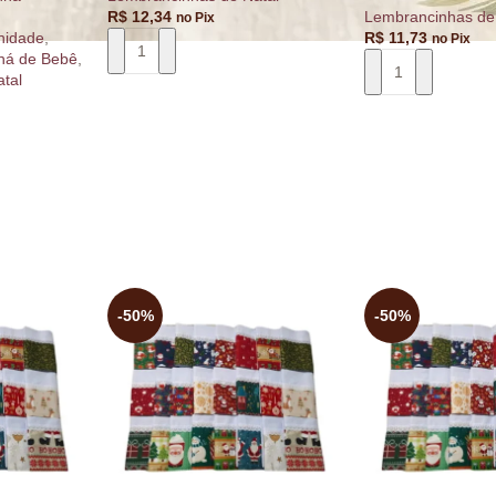
R$
12,34
Lembrancinhas de
no Pix
nidade
,
R$
11,73
no Pix
há de Bebê
,
tal
ADICIONAR AO CARRINHO
ADICIONAR AO 
RRINHO
-50%
-50%