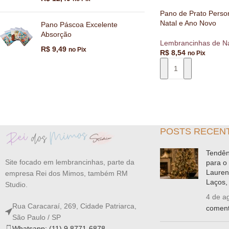
Pano de Prato Perso
Natal e Ano Novo
Pano Páscoa Excelente
Absorção
Lembrancinhas de Na
R$
9,49
no Pix
R$
8,54
no Pix
ADICIONAR AO CA
POSTS RECEN
Tendên
Site focado em lembrancinhas, parte da
para o
Lauren
empresa Rei dos Mimos, também RM
Laços, 
Studio.
4 de a
Rua Caracaraí, 269, Cidade Patriarca,
coment
São Paulo / SP
Whatsapp: (11) 9 8771-6878