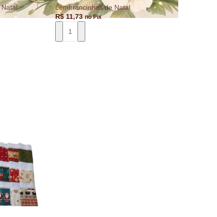
 Natal
Lembrancinhas de Natal
R$
11,73
no Pix
CARRINHO
ADICIONAR AO CARRINHO