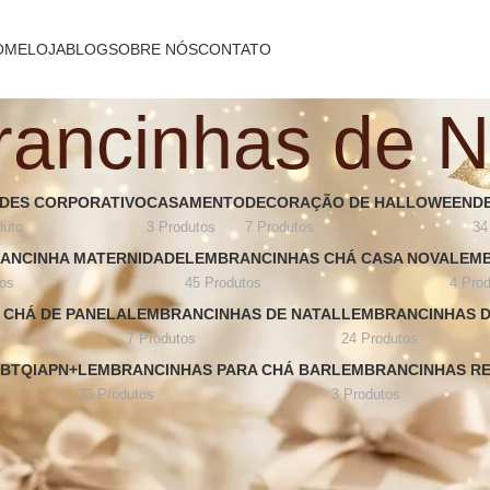
OME
LOJA
BLOG
SOBRE NÓS
CONTATO
ancinhas de N
NDES CORPORATIVO
CASAMENTO
DECORAÇÃO DE HALLOWEEN
D
duto
3 Produtos
7 Produtos
34
ANCINHA MATERNIDADE
LEMBRANCINHAS CHÁ CASA NOVA
LEMB
tos
45 Produtos
4 Pro
 CHÁ DE PANELA
LEMBRANCINHAS DE NATAL
LEMBRANCINHAS 
7 Produtos
24 Produtos
BTQIAPN+
LEMBRANCINHAS PARA CHÁ BAR
LEMBRANCINHAS RE
33 Produtos
3 Produtos
as de Natal
nda seus convidados com lembrancinhas especiais que capturam o espí