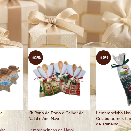
temas natalinos, que encantam e decoram com elegância. Cada item re
rancinhas e celebre o Natal com presentes que aquecem o coração!
s de Natal
Mostrar
16
24
32
52
-51%
-50%
ho
Kit Pano de Prato e Colher de
Lembrancinha Nat
Natal e Ano Novo
Colaboradores Em
de Trabalho
nha
Lembrancinhas de Natal