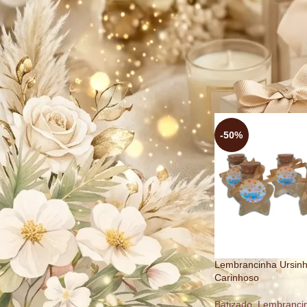
personalizados, com 
especial.
Escolha nossas lemb
BUSCAR
Início
»
Lembrancinha
PREÇO
-50%
FILTRAR
Lembrancinha Ursin
CATEGORIAS
Carinhoso
Batizado
,
Lembranci