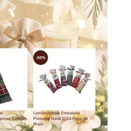
flete carinho, tornando o Natal ainda mais
Todos
-50%
al
Lembrancinha Embalada
presa Colegas
Presente Natal 2024 Pano de
Prato