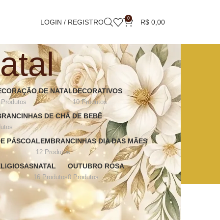
0
LOGIN / REGISTRO
R$
0,00
atal
ECORAÇÃO DE NATAL
DECORATIVOS
 Produtos
10 Produtos
RANCINHAS DE CHÁ DE BEBÊ
dutos
DE PÁSCOA
LEMBRANCINHAS DIA DAS MÃES
12 Produtos
LIGIOSAS
NATAL
OUTUBRO ROSA
16 Produtos
0 Produtos
rito da data! Ofereça panos de prato