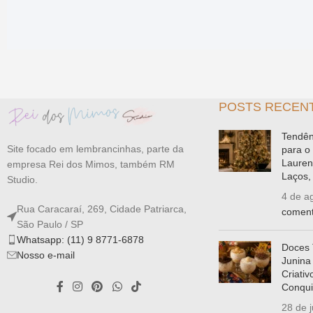
POSTS RECEN
Tendên
Site focado em lembrancinhas, parte da
para o
Lauren
empresa Rei dos Mimos, também RM
Laços, 
Studio.
4 de a
Rua Caracaraí, 269, Cidade Patriarca,
coment
São Paulo / SP
Whatsapp: (11) 9 8771-6878
Doces 
Nosso e-mail
Junina
Criati
Conqui
28 de 