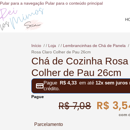
o
Pular para a navegação
Pular para o conteúdo principal
conteúdo
H
Início
/
Loja
/
Lembrancinhas de Chá de Panela
Rosa Claro Colher de Pau 26cm
Chá de Cozinha Rosa 
Colher de Pau 26cm
Pague
R$
4,33
em até
12x sem juros
n
crédito.
Pague
R$
3,5
R$
7,08
com d
Parcelamento