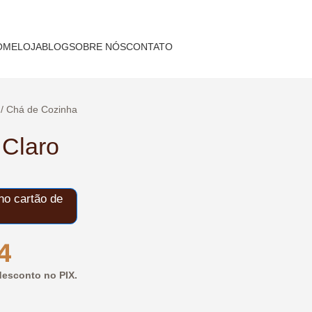
OME
LOJA
BLOG
SOBRE NÓS
CONTATO
/
Chá de Cozinha
Claro
o cartão de
4
esconto no PIX.