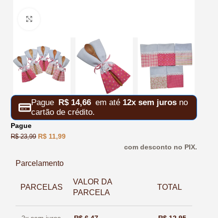
Clique para ampliar
Pague
R$
14,66
em até
12x sem juros
no
cartão de crédito.
Pague
R$
11,99
R$
23,99
com desconto no PIX.
Parcelamento
VALOR DA
PARCELAS
TOTAL
PARCELA
2x sem juros
R$
6,47
R$
12,95