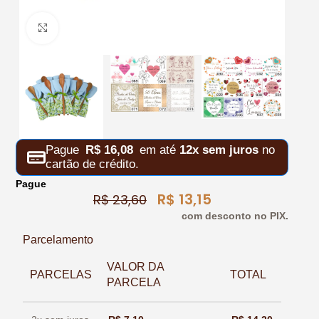
Clique para ampliar
Pague
R$
16,08
em até
12x sem juros
no
cartão de crédito.
Pague
R$
13,15
R$
23,60
com desconto no PIX.
Parcelamento
VALOR DA
PARCELAS
TOTAL
PARCELA