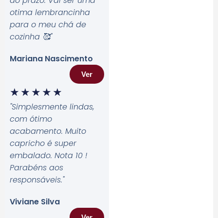
do prazo. Vai ser uma
otima lembrancinha
para o meu chá de
cozinha 🥰
"
Mariana Nascimento
Ver
★
★
★
★
★
"Simplesmente lindas,
com ótimo
acabamento. Muito
capricho é super
embalado. Nota 10 !
Parabéns aos
responsáveis.
"
Viviane Silva
Ver