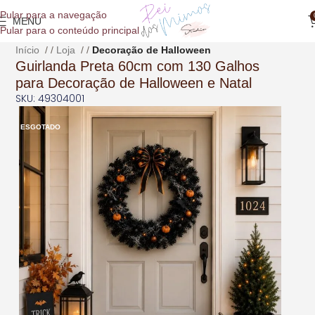
o
Pular para a navegação
conteúdo
MENU
Pular para o conteúdo principal
Início
/
Loja
/
Decoração de Halloween
Guirlanda Preta 60cm com 130 Galhos
para Decoração de Halloween e Natal
SKU: 49304001
ESGOTADO