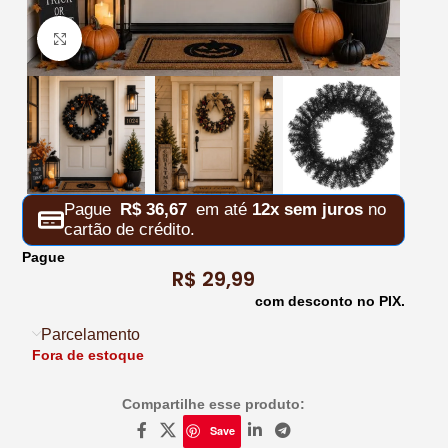
Clique para ampliar
Pague
R$
36,67
em até
12x sem juros
no
cartão de crédito.
Pague
R$
29,99
com desconto no PIX.
Parcelamento
Fora de estoque
Compartilhe esse produto:
Save