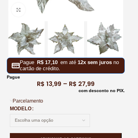
Clique para ampliar
Pague
R$
17,10
em até
12x sem juros
no
cartão de crédito.
Pague
R$
13,99
–
R$
27,99
com desconto no PIX.
Parcelamento
MODELO