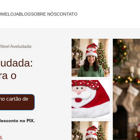
OME
LOJA
BLOG
SOBRE NÓS
CONTATO
 Noel Aveludada:
ludada:
ra o
o cartão de
esconto no PIX.
l.