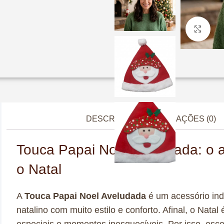
Cliq
DESCRIÇÃO
AVALIAÇÕES (0)
Touca Papai Noel Aveludada: o ac
o Natal
A
Touca Papai Noel Aveludada
é um acessório ind
natalino com muito estilo e conforto. Afinal, o Nata
especiais e momentos inesquecíveis. Por isso, escol