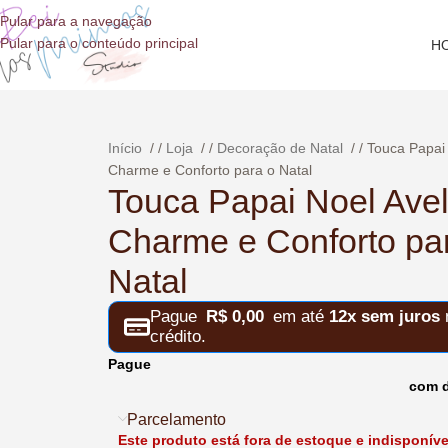
o
Pular para a navegação
conteúdo
Pular para o conteúdo principal
H
Início
/
Loja
/
Decoração de Natal
/
Touca Papai
Charme e Conforto para o Natal
Touca Papai Noel Ave
Charme e Conforto pa
Natal
Pague
R$
0,00
em até
12x sem juros
n
crédito.
Pague
com d
Parcelamento
Este produto está fora de estoque e indisponíve