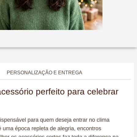
ue para ampliar
PERSONALIZAÇÃO E ENTREGA
essório perfeito para celebrar
ispensável para quem deseja entrar no clima
l é uma época repleta de alegria, encontros
her os acessórios certos faz toda a diferença na