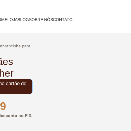
OME
LOJA
BLOG
SOBRE NÓS
CONTATO
mbrancinha para
ães
her
o cartão de
99
esconto no PIX.