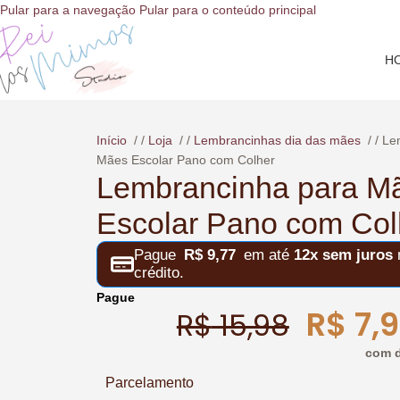
o
Pular para a navegação
Pular para o conteúdo principal
conteúdo
H
Início
/
Loja
/
Lembrancinhas dia das mães
/
Le
Mães Escolar Pano com Colher
Lembrancinha para M
Escolar Pano com Col
Pague
R$
9,77
em até
12x sem juros
n
crédito.
Pague
R$
7,
R$
15,98
com d
Parcelamento