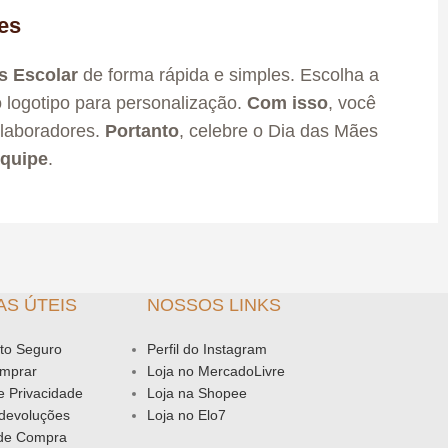
es
s Escolar
de forma rápida e simples. Escolha a
o logotipo para personalização.
Com isso
, você
olaboradores.
Portanto
, celebre o Dia das Mães
equipe
.
AS ÚTEIS
NOSSOS LINKS
to Seguro
Perfil do Instagram
mprar
Loja no MercadoLivre
de Privacidade
Loja na Shopee
 devoluções
Loja no Elo7
 de Compra