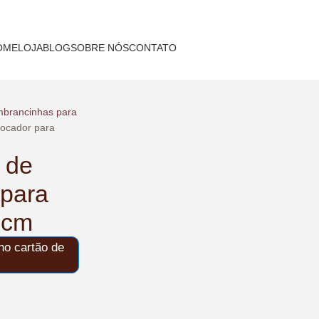
OME
LOJA
BLOG
SOBRE NÓS
CONTATO
brancinhas para
Socador para
 de
 para
 cm
o cartão de