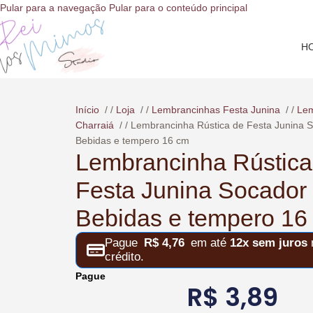
o
Pular para a navegação
Pular para o conteúdo principal
conteúdo
H
Início
/
Loja
/
Lembrancinhas Festa Junina
/
Lem
Charraiá
/
Lembrancinha Rústica de Festa Junina 
Bebidas e tempero 16 cm
Lembrancinha Rústica
Festa Junina Socador
Bebidas e tempero 16
Pague
R$
4,76
em até
12x sem juros
n
crédito.
Pague
R$
3,89