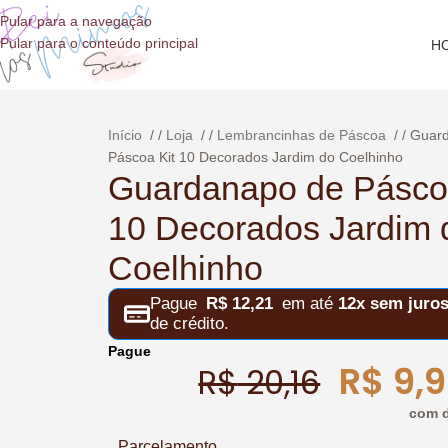
o
Pular para a navegação
conteúdo
Pular para o conteúdo principal
H
Início
/
Loja
/
Lembrancinhas de Páscoa
/
Guard
Páscoa Kit 10 Decorados Jardim do Coelhinho
Guardanapo de Páscoa
10 Decorados Jardim 
Coelhinho
Pague
R$
12,21
em até
12x sem juro
de crédito.
Pague
R$
9,9
R$
20,16
com d
Parcelamento