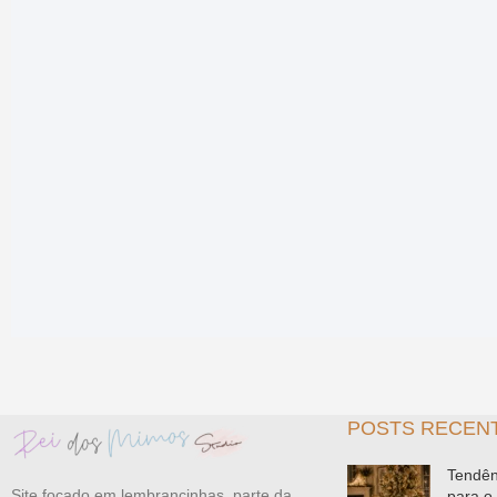
POSTS RECEN
Tendên
Site focado em lembrancinhas, parte da
para o