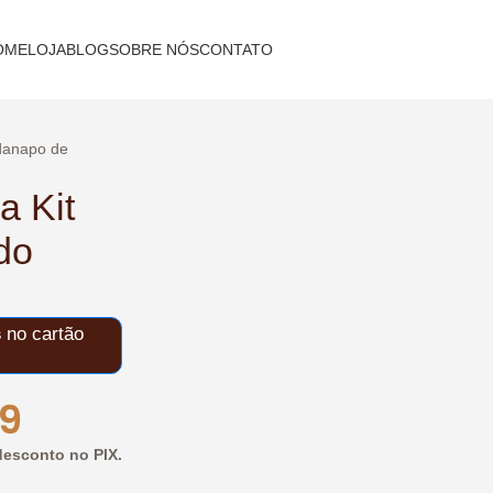
OME
LOJA
BLOG
SOBRE NÓS
CONTATO
anapo de
 Kit
do
s
no cartão
9
esconto no PIX.