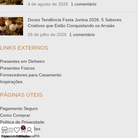
4 de agosto de 2026
1 comentário
Doces Tendência Festa Junina 2026: 5 Sabores
Criativos que Estão Conquistando os Arraiás
28 de julho de 2026
1 comentário
LINKS EXTERNOS
Presentes em Dinheiro
Presentes Físicos
Fornecedores para Casamento
Inspirações
PÁGINAS ÚTEIS
Pagamento Seguro
Como Comprar
Política de Privacidade
0
Trocas e devoluções
Políticas de Compra
Loja
Barra lateral
Lista de desejos
Carrinho
Minha conta