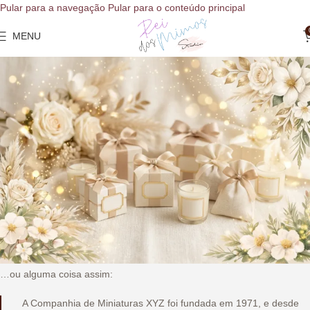
o
Pular para a navegação
Pular para o conteúdo principal
conteúdo
MENU
Página de exemplo
Início
»
Página de exemplo
Esta é uma página de exemplo. É diferente de um post no blog
porque ela permanecerá em um lugar e aparecerá na navegação do
seu site na maioria dos temas. Muitas pessoas começam com uma
página que as apresenta a possíveis visitantes do site. Ela pode dizer
algo assim:
Olá! Eu sou um mensageiro de bicicleta durante o dia, ator
aspirante à noite, e este é o meu site. Eu moro em São Paulo,
tenho um grande cachorro chamado Rex e gosto de tomar
caipirinha (e banhos de chuva).
…ou alguma coisa assim:
A Companhia de Miniaturas XYZ foi fundada em 1971, e desde