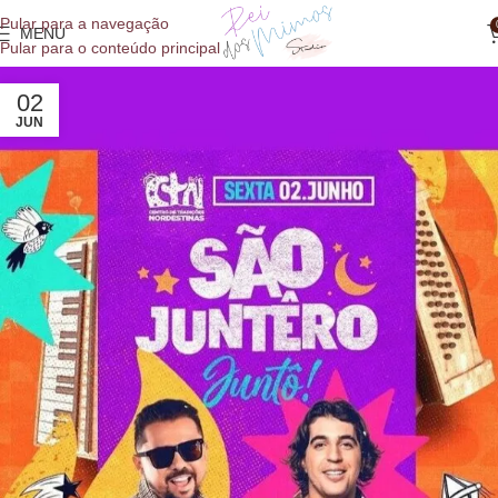
o
Pular para a navegação
conteúdo
MENU
Pular para o conteúdo principal
02
JUN