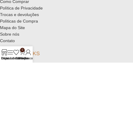
Como Comprar
Política de Privacidade
Trocas e devoluções
Políticas de Compra
Mapa do Site
Sobre nós
Contato
0
NOSSOS LINKS
Loja
Barra lateral
Lista de desejos
Carrinho
Minha conta
Perfil do Instagram
Loja no MercadoLivre
Loja na Shopee
Loja no Elo7
O Rei dos Mimos - RM Studio
2022 CRIADO POR
Ráfaga Alexandre
. COMUNICAÇÃO
INSTITUCIONAL.