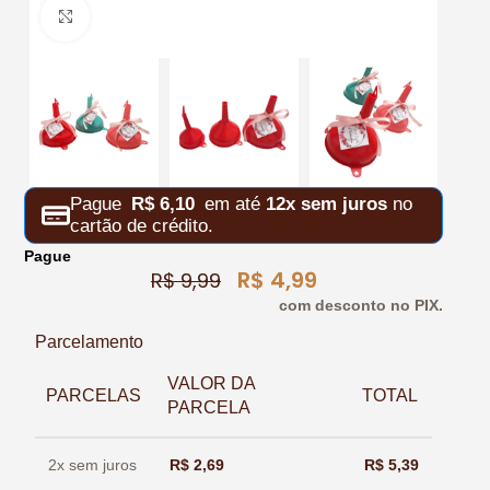
Clique para ampliar
Pague
R$
6,10
em até
12x sem juros
no
cartão de crédito.
Pague
R$
4,99
R$
9,99
com desconto no PIX.
Parcelamento
VALOR DA
PARCELAS
TOTAL
PARCELA
2x sem juros
R$
2,69
R$
5,39