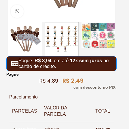
Clique para ampliar
Pague
R$
3,04
em até
12x sem juros
no
cartão de crédito.
Pague
R$
2,49
R$
4,89
com desconto no PIX.
Parcelamento
VALOR DA
PARCELAS
TOTAL
PARCELA