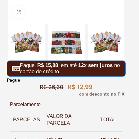
Clique para ampliar
Pague
R$
15,88
em até
12x sem juros
no
cartão de crédito.
Pague
R$
12,99
R$
26,30
com desconto no PIX.
Parcelamento
VALOR DA
PARCELAS
TOTAL
PARCELA