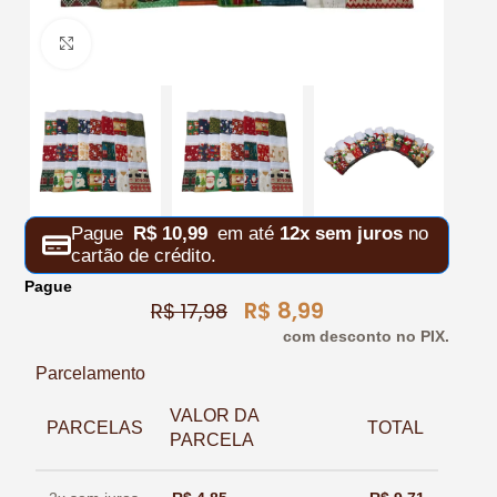
Clique para ampliar
Pague
R$
10,99
em até
12x sem juros
no
cartão de crédito.
Pague
R$
8,99
R$
17,98
com desconto no PIX.
Parcelamento
VALOR DA
PARCELAS
TOTAL
PARCELA